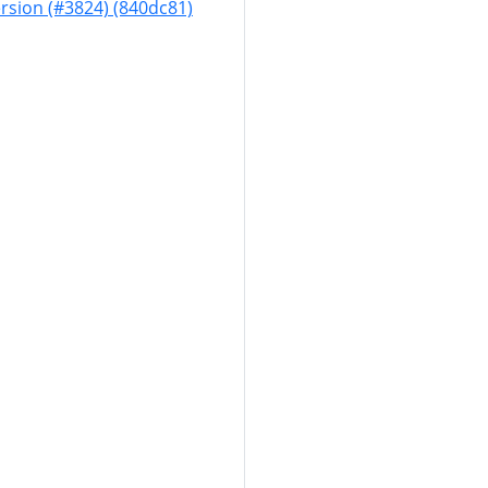
ersion (#3824) (840dc81)