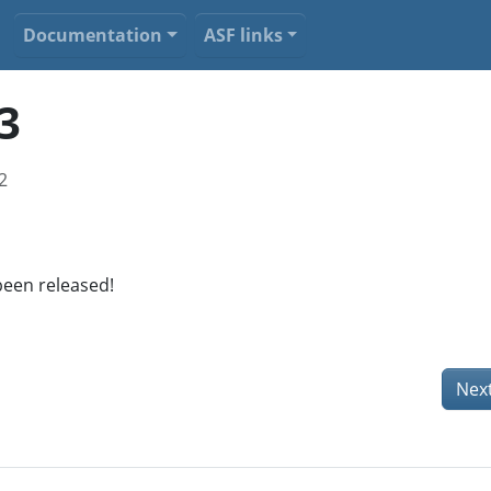
Documentation
ASF links
3
2
been released!
Nex