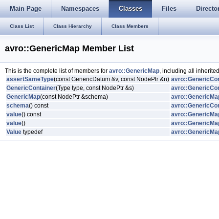
Main Page
Namespaces
Classes
Files
Directo
Class List
Class Hierarchy
Class Members
avro::GenericMap Member List
This is the complete list of members for
avro::GenericMap
, including all inherit
assertSameType
(const GenericDatum &v, const NodePtr &n)
avro::GenericCo
GenericContainer
(Type type, const NodePtr &s)
avro::GenericCo
GenericMap
(const NodePtr &schema)
avro::GenericMa
schema
() const
avro::GenericCo
value
() const
avro::GenericMa
value
()
avro::GenericMa
Value
typedef
avro::GenericMa