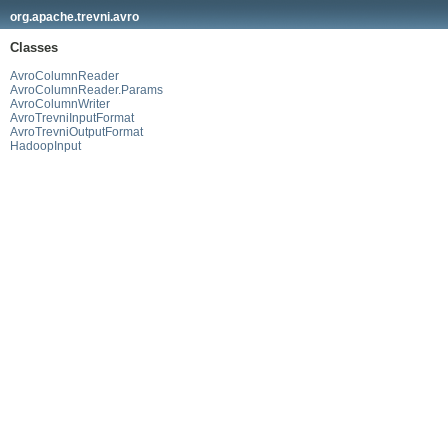
org.apache.trevni.avro
Classes
AvroColumnReader
AvroColumnReader.Params
AvroColumnWriter
AvroTrevniInputFormat
AvroTrevniOutputFormat
HadoopInput