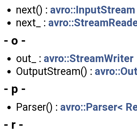
next() :
avro::InputStream
next_ :
avro::StreamReade
- o -
out_ :
avro::StreamWriter
OutputStream() :
avro::Ou
- p -
Parser() :
avro::Parser< R
- r -