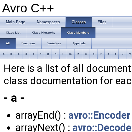
Avro C++
Main Page
Namespaces
Classes
Files
Class List
Class Hierarchy
Class Members
All
Functions
Variables
Typedefs
a
b
c
d
e
f
g
h
i
m
n
o
p
r
s
t
u
v
Here is a list of all documen
class documentation for ea
- a -
arrayEnd() :
avro::Encoder
arrayNext() :
avro::Decode