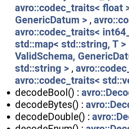
avro::codec_traits< float 
GenericDatum >
,
avro::c
avro::codec_traits< int64
std::map< std::string, T >
ValidSchema, GenericDat
std::string >
,
avro::codec_
avro::codec_traits< std::v
decodeBool() :
avro::Deco
decodeBytes() :
avro::Dec
decodeDouble() :
avro::D
decodeEnum() :
avro::Dec