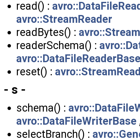
read() :
avro::DataFileRea
avro::StreamReader
readBytes() :
avro::Strea
readerSchema() :
avro::Da
avro::DataFileReaderBas
reset() :
avro::StreamRea
- s -
schema() :
avro::DataFile
avro::DataFileWriterBase
selectBranch() :
avro::Ge