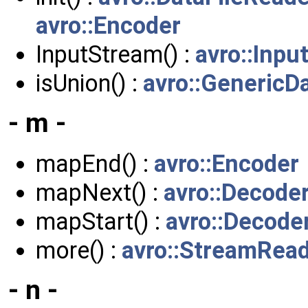
avro::Encoder
InputStream() :
avro::Inpu
isUnion() :
avro::GenericD
- m -
mapEnd() :
avro::Encoder
mapNext() :
avro::Decode
mapStart() :
avro::Decode
more() :
avro::StreamRea
- n -