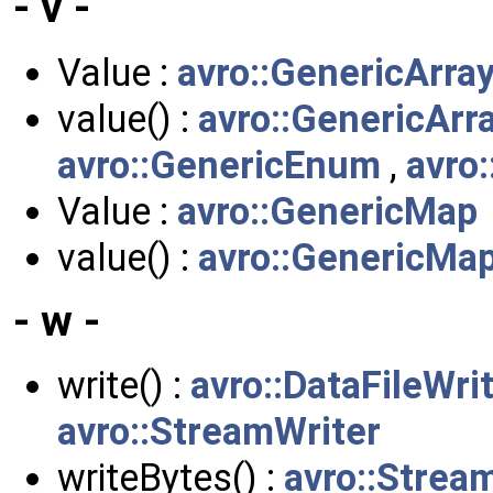
- v -
Value :
avro::GenericArra
value() :
avro::GenericArr
avro::GenericEnum
,
avro
Value :
avro::GenericMap
value() :
avro::GenericMa
- w -
write() :
avro::DataFileWri
avro::StreamWriter
writeBytes() :
avro::Strea