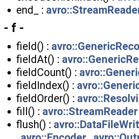
end_ :
avro::StreamReade
- f -
field() :
avro::GenericRec
fieldAt() :
avro::GenericR
fieldCount() :
avro::Gener
fieldIndex() :
avro::Generi
fieldOrder() :
avro::Resol
fill() :
avro::StreamReader
flush() :
avro::DataFileWri
,
avro::Encoder
,
avro::Ou