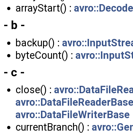
arrayStart() :
avro::Decode
- b -
backup() :
avro::InputStr
byteCount() :
avro::Input
- c -
close() :
avro::DataFileRe
avro::DataFileReaderBas
avro::DataFileWriterBase
currentBranch() :
avro::Ge