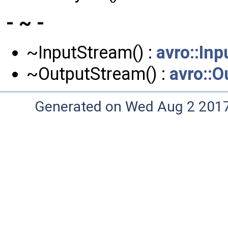
- ~ -
~InputStream() :
avro::In
~OutputStream() :
avro::
Generated on Wed Aug 2 2017