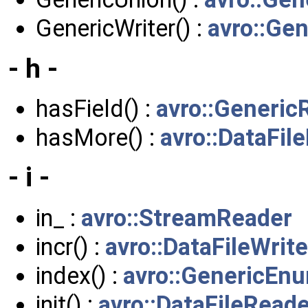
GenericWriter() :
avro::Gen
- h -
hasField() :
avro::Generic
hasMore() :
avro::DataFi
- i -
in_ :
avro::StreamReader
incr() :
avro::DataFileWrit
index() :
avro::GenericEn
init() :
avro::DataFileRead