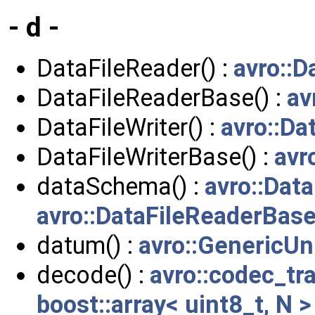
- d -
DataFileReader() :
avro::D
DataFileReaderBase() :
av
DataFileWriter() :
avro::Da
DataFileWriterBase() :
avr
dataSchema() :
avro::Dat
avro::DataFileReaderBas
datum() :
avro::GenericUn
decode() :
avro::codec_tra
boost::array< uint8_t, N >