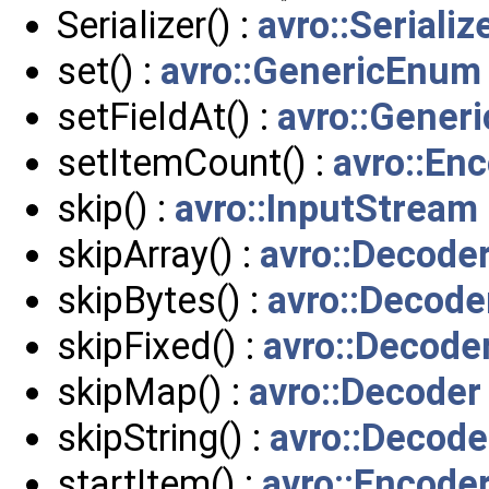
Serializer() :
avro::Serializ
set() :
avro::GenericEnum
setFieldAt() :
avro::Gener
setItemCount() :
avro::En
skip() :
avro::InputStream
skipArray() :
avro::Decode
skipBytes() :
avro::Decode
skipFixed() :
avro::Decode
skipMap() :
avro::Decoder
skipString() :
avro::Decode
startItem() :
avro::Encode