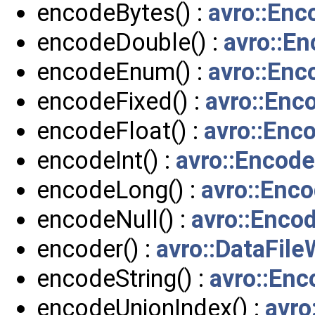
encodeBytes() :
avro::Enc
encodeDouble() :
avro::En
encodeEnum() :
avro::Enc
encodeFixed() :
avro::Enc
encodeFloat() :
avro::Enc
encodeInt() :
avro::Encode
encodeLong() :
avro::Enc
encodeNull() :
avro::Enco
encoder() :
avro::DataFile
encodeString() :
avro::Enc
encodeUnionIndex() :
avro