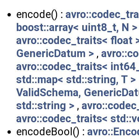
encode() :
avro::codec_tra
boost::array< uint8_t, N >
avro::codec_traits< float 
GenericDatum >
,
avro::c
avro::codec_traits< int64
std::map< std::string, T >
ValidSchema, GenericDat
std::string >
,
avro::codec_
avro::codec_traits< std::v
encodeBool() :
avro::Enco