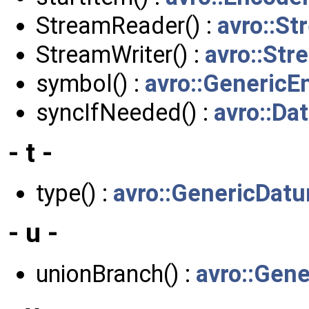
StreamReader() :
avro::S
StreamWriter() :
avro::Str
symbol() :
avro::Generic
syncIfNeeded() :
avro::Da
- t -
type() :
avro::GenericDat
- u -
unionBranch() :
avro::Gen